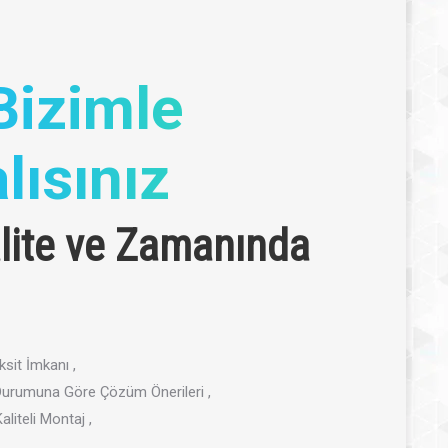
Bizimle
lısınız
lite ve Zamanında
sit İmkanı ,
 Durumuna Göre Çözüm Önerileri ,
liteli Montaj ,