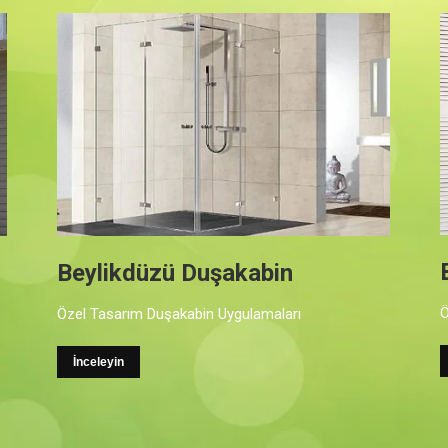
Beylikdüzü Sineklik
Özel Tasarım Sineklik Uygulamaları
P
İnceleyin