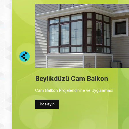
Beylikdüzü Duşakabin
sı
Özel Tasarım Duşakabin Uygulamaları
İnceleyin