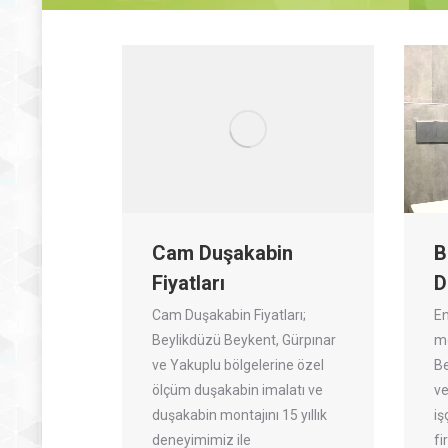
Cam Duşakabin
B
Fiyatları
D
Cam Duşakabin Fiyatları;
En
Beylikdüzü Beykent, Gürpınar
mo
ve Yakuplu bölgelerine özel
B
ölçüm duşakabin imalatı ve
ve
duşakabin montajını 15 yıllık
iş
deneyimimiz ile
fi