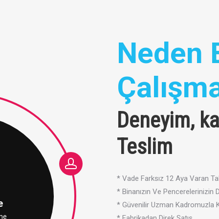
Neden 
Çalışma
Deneyim, ka
Teslim
* Vade Farksız 12 Aya Varan Tak
* Binanızın Ve Pencerelerinizin
e
* Güvenilir Uzman Kadromuzla Ka
rme
* Fabrikadan Direk Satış.