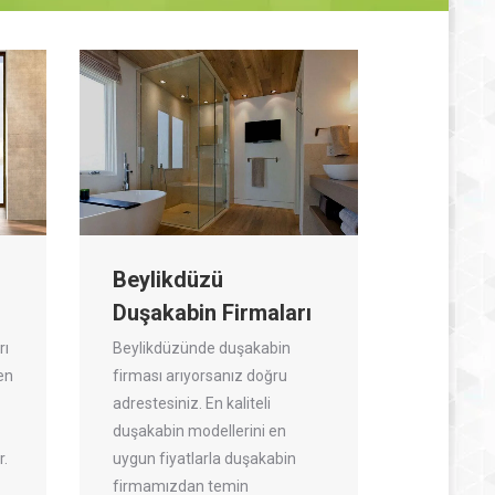
Beylikdüzü
Duşakabin Firmaları
rı
Beylikdüzünde duşakabin
fen
firması arıyorsanız doğru
adrestesiniz. En kaliteli
duşakabin modellerini en
r.
uygun fiyatlarla duşakabin
firmamızdan temin