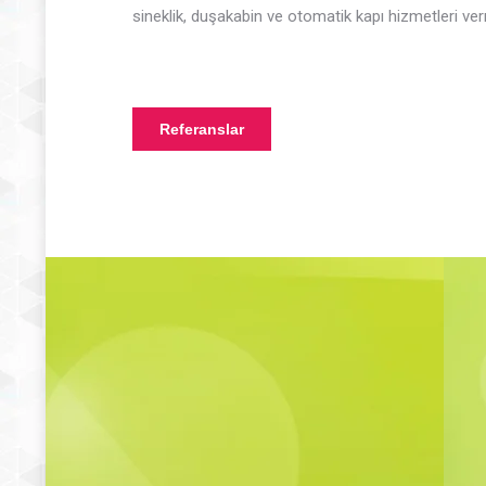
sineklik, duşakabin ve otomatik kapı hizmetleri ver
Referanslar