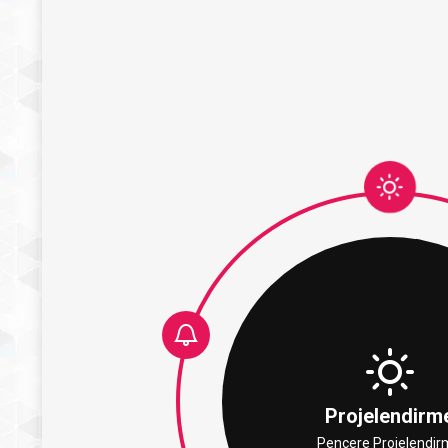
Projelendirm
Pencere Projelendi