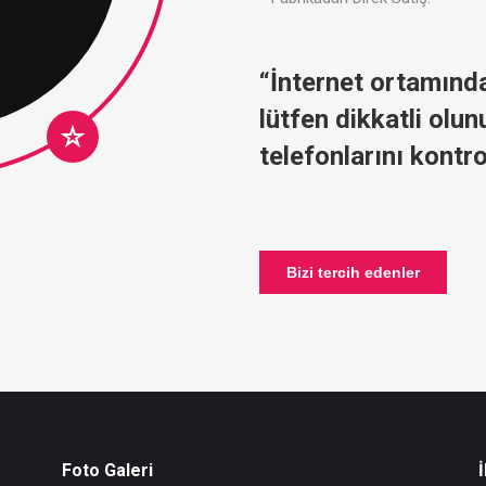
“İnternet ortamında
lütfen dikkatli olu
telefonlarını kontro
Bizi tercih edenler
Foto Galeri
İ