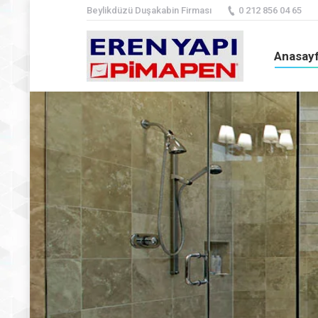
Beylikdüzü Duşakabin Firması
0 212 856 04 65
Anasay