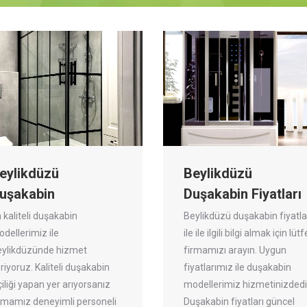
eylikdüzü
Beylikdüzü
uşakabin
Duşakabin Fiyatları
 kaliteli duşakabin
Beylikdüzü duşakabin fiyatla
dellerimiz ile
ile ile ilgili bilgi almak için lüt
eylikdüzünde hizmet
firmamızı arayın. Uygun
riyoruz. Kaliteli duşakabin
fiyatlarımız ile duşakabin
çiliği yapan yer arıyorsanız
modellerimiz hizmetinizdedi
rmamız deneyimli personeli
Duşakabin fiyatları güncel